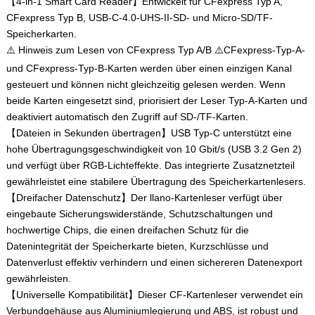
【4-in-1 Smart Card Reader】Entwickelt für CFexpress Typ A,
CFexpress Typ B, USB-C-4.0-UHS-II-SD- und Micro-SD/TF-
Speicherkarten.
⚠️ Hinweis zum Lesen von CFexpress Typ A/B ⚠️CFexpress-Typ-A-
und CFexpress-Typ-B-Karten werden über einen einzigen Kanal
gesteuert und können nicht gleichzeitig gelesen werden. Wenn
beide Karten eingesetzt sind, priorisiert der Leser Typ-A-Karten und
deaktiviert automatisch den Zugriff auf SD-/TF-Karten.
【Dateien in Sekunden übertragen】USB Typ-C unterstützt eine
hohe Übertragungsgeschwindigkeit von 10 Gbit/s (USB 3.2 Gen 2)
und verfügt über RGB-Lichteffekte. Das integrierte Zusatznetzteil
gewährleistet eine stabilere Übertragung des Speicherkartenlesers.
【Dreifacher Datenschutz】Der llano-Kartenleser verfügt über
eingebaute Sicherungswiderstände, Schutzschaltungen und
hochwertige Chips, die einen dreifachen Schutz für die
Datenintegrität der Speicherkarte bieten, Kurzschlüsse und
Datenverlust effektiv verhindern und einen sichereren Datenexport
gewährleisten.
【Universelle Kompatibilität】Dieser CF-Kartenleser verwendet ein
Verbundgehäuse aus Aluminiumlegierung und ABS, ist robust und